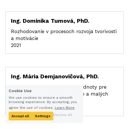
Ing. Dominika Tumová, PhD.
Rozhodovanie v procesoch rozvoja tvorivosti 
a motivácie
2021
Ing. Mária Demjanovičová, PhD.
Model riadenia parametrov hodnoty pre 
Cookie Use
podporu udržateľnosti v mikro a malých 
We use cookies to ensure a smooth
podnikoch
browsing experience. By accepting, you
2021
agree the use of cookies.
Learn More
Decline All
Accept all
Settings