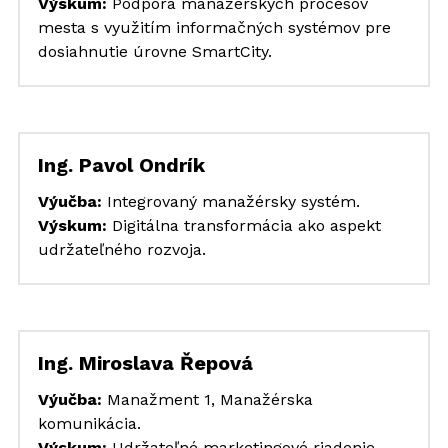
Výskum:
 Podpora manažérskych procesov 
mesta ​s využitím informačných systémov pre 
dosiahnutie úrovne SmartCity​.
Ing. Pavol Ondrík
Výučba:
 Integrovaný manažérsky systém.
Výskum: 
Digitálna transformácia ako aspekt 
udržateľného rozvoja.
Ing. Miroslava Řepová
Výučba: 
Manažment 1, Manažérska 
komunikácia. 
Výskum: 
Udržateľné marketingové riadenie 